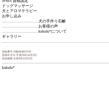
JPMA 資格認定
ドッグマッサージ
犬とアロマテラピー
お申し込み
犬の手作り石鹸
お客様の声
kukulu*について
ギャラリー
登録番号:沖動保第975号
登録年月日:平成29年10月3日
有効期限:令和9年10月2日
kukulu*